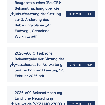
Baugesetzbuches (BauGB); 
Bekanntmachung über die 
Inkraftsetzung der Satzung 
0,38 MiB
PDF
zur 3. Änderung des 
Bebauungsplanes „Am 
Fußweg“, Gemeinde 
Wülknitz.pdf
2026-e03 Ortsübliche 
Bekanntgabe der Sitzung des 
Ausschusses für Verwaltung 
0,16 MiB
PDF
und Technik am Dienstag, 17. 
Februar 2026.pdf
2026-e02 Bekanntmachung 
Ländliche Neuordnung 
Nauwalde (VKZ LNO 270091) 
0,19 MiB
PDF