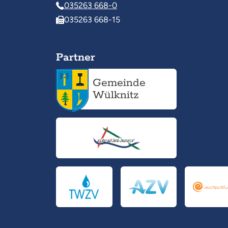
035263 668-0
035263 668-15
Partner
Gemeinde
Wülknitz