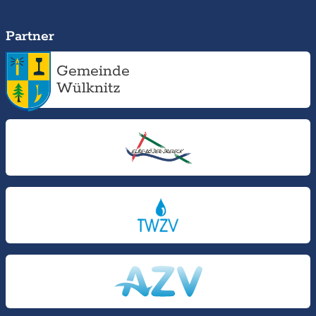
Partner
Gemeinde
Wülknitz