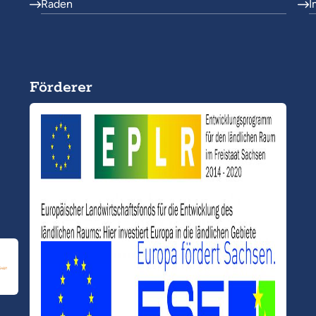
Raden
I
Förderer