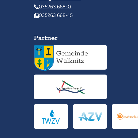
035263 668-0
035263 668-15
Partner
Gemeinde
Wülknitz