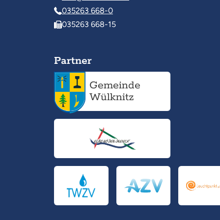
035263 668-0
035263 668-15
Partner
Gemeinde
Wülknitz