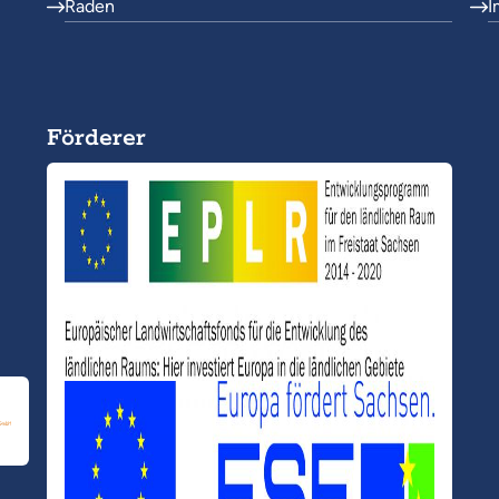
Raden
I
Förderer