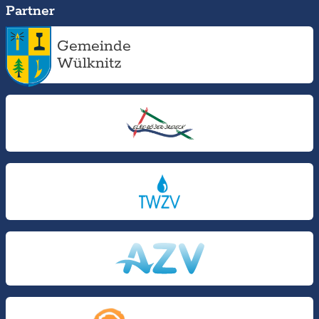
Partner
Gemeinde
Wülknitz