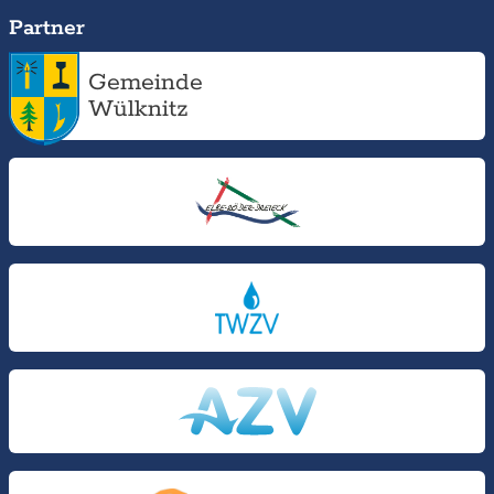
Partner
Gemeinde
Wülknitz