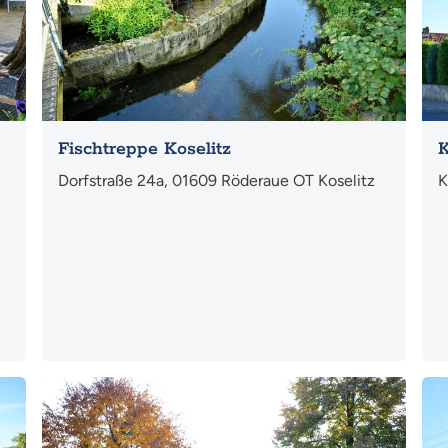
Fischtreppe Koselitz
K
Dorfstraße 24a, 01609 Röderaue OT Koselitz
K
Mehr
Me