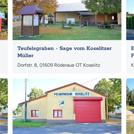
Teufelsgraben - Sage vom Koselitzer
E
Müller
F
Dorfstr. 8, 01609 Röderaue OT Koselitz
K
Mehr
Me