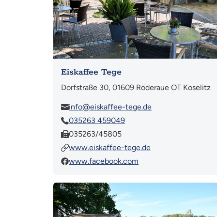
Eiskaffee Tege
Dorfstraße 30, 01609 Röderaue OT Koselitz
info@eiskaffee-tege.de
035263 459049
035263/45805
www.eiskaffee-tege.de
www.facebook.com
Mehr