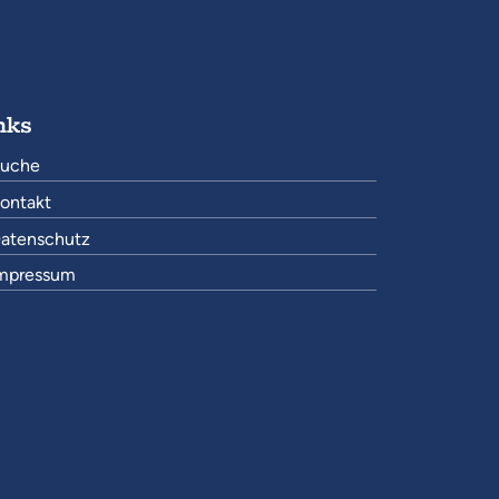
nks
uche
ontakt
atenschutz
mpressum