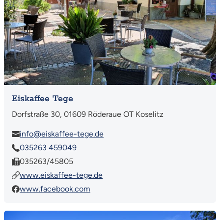
Eiskaffee Tege
Dorfstraße 30, 01609 Röderaue OT Koselitz
info@eiskaffee-tege.de
035263 459049
035263/45805
www.eiskaffee-tege.de
www.facebook.com
Mehr