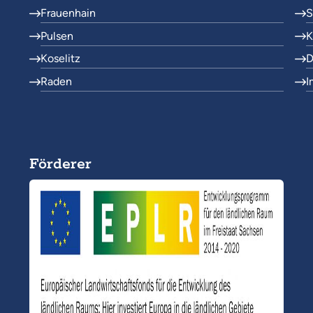
Frauenhain
S
Pulsen
K
Koselitz
D
Raden
I
Förderer