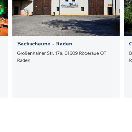
Backscheune - Raden
G
Großenhainer Str. 17a, 01609 Röderaue OT
B
Raden
R