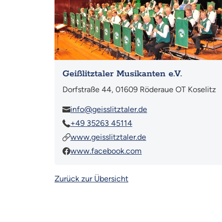
Geißlitztaler Musikanten e.V.
Dorfstraße 44, 01609 Röderaue OT Koselitz
info@geisslitztaler.de
+49 35263 45114
www.geisslitztaler.de
www.facebook.com
Zurück zur Übersicht