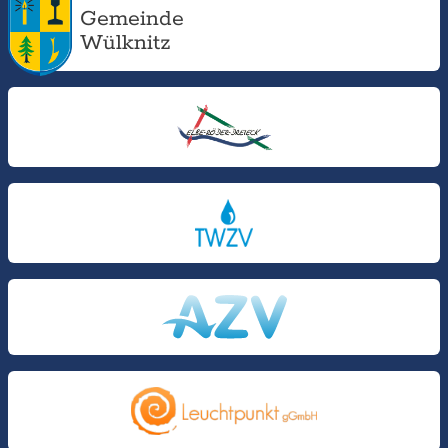
Gemeinde
Wülknitz