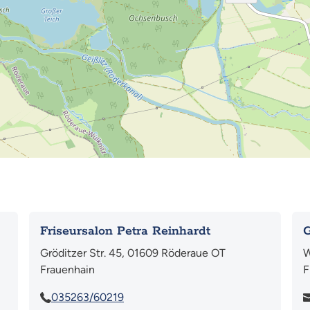
Friseursalon Petra Reinhardt
Gröditzer Str. 45, 01609 Röderaue OT
W
Frauenhain
F
035263/60219