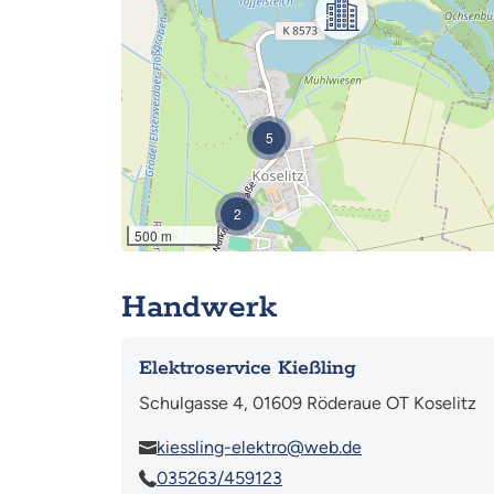
5
2
500 m
Handwerk
Elektroservice Kießling
Schulgasse 4, 01609 Röderaue OT Koselitz
kiessling-elektro@web.de
035263/459123