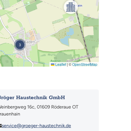
3
Leaflet
|
©
OpenStreetMap
Gröger Haustechnik GmbH
einbergweg 16c, 01609 Röderaue OT
rauenhain
service@groeger-haustechnik.de