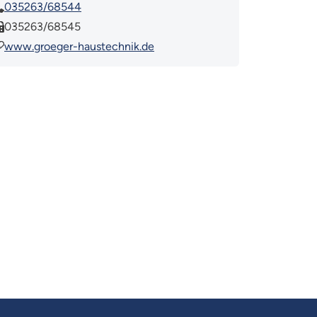
035263/68544
035263/68545
www.groeger-haustechnik.de