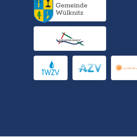
Gemeinde
Wülknitz