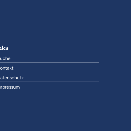
nks
uche
ontakt
atenschutz
mpressum