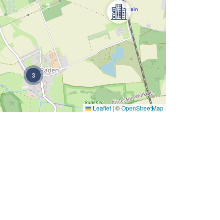
3
Leaflet
|
©
OpenStreetMap