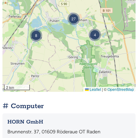
27
4
8
2 km
Leaflet
|
©
OpenStreetMap
Computer
HORN GmbH
Brunnenstr. 37, 01609 Röderaue OT Raden