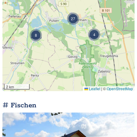
27
4
8
2 km
Leaflet
|
©
OpenStreetMap
Fischen