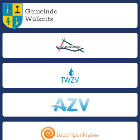
Gemeinde
Wülknitz