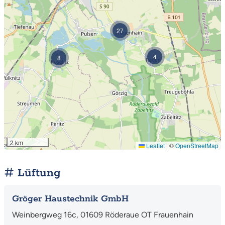
27
4
8
2 km
Leaflet
|
©
OpenStreetMap
Lüftung
Gröger Haustechnik GmbH
Weinbergweg 16c, 01609 Röderaue OT Frauenhain