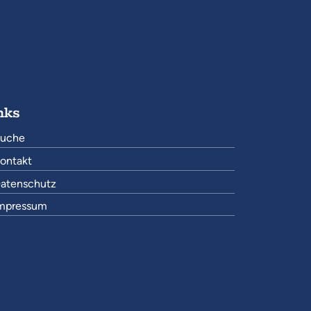
nks
uche
ontakt
atenschutz
mpressum