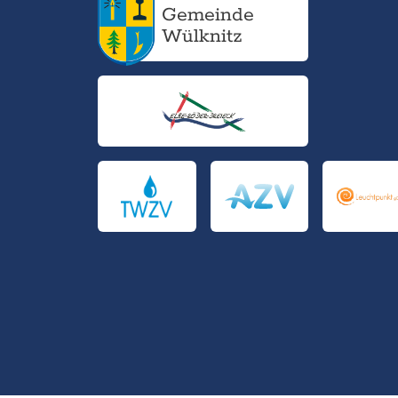
Gemeinde
Wülknitz