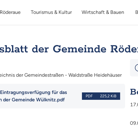
 Röderaue
Tourismus & Kultur
Wirtschaft & Bauen
B
sblatt der Gemeinde Röde
zeichnis der Gemeindestraßen - Waldstraße Heidehäuser
B
Eintragungsverfügung für das
PDF
225,2 KiB
n der Gemeinde Wülknitz.pdf
17.
09.