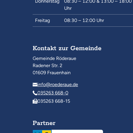
Donnerstag
08:30 – 12:00
&
13:00 – 18:00
Uhr
Freitag
08:30 – 12:00
Uhr
Kontakt zur Gemeinde
Gemeinde Röderaue
Radener Str. 2
01609 Frauenhain
info@roederaue.de
035263 668-0
035263 668-15
Partner