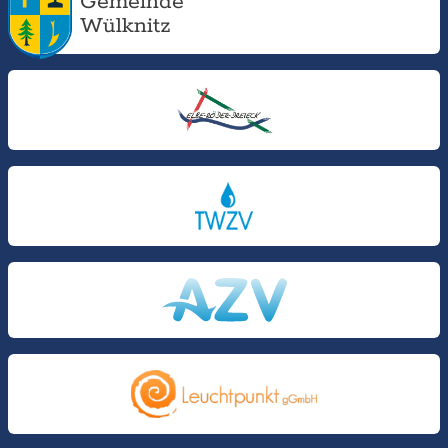
Gemeinde
Wülknitz