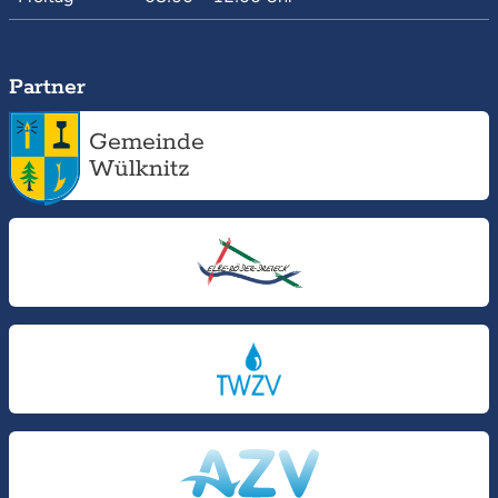
Partner
Gemeinde
Wülknitz