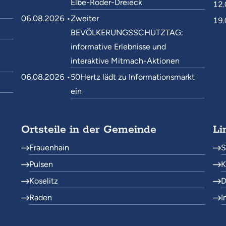
Elbe-Röder-Dreieck
12.
06.08.2026 •
Zweiter
19.
BEVÖLKERUNGSSCHUTZTAG:
informative Erlebnisse und
interaktive Mitmach-Aktionen
06.08.2026 •
50Hertz lädt zu Informationsmarkt
ein
Ortsteile in der Gemeinde
Li
Frauenhain
S
Pulsen
K
Koselitz
D
Raden
I