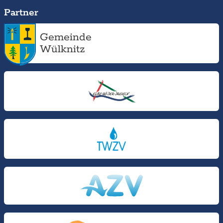
Partner
Gemeinde
Wülknitz