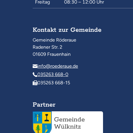
Freitag
08:30 – 12:00
Uhr
Kontakt zur Gemeinde
Gemeinde Röderaue
Radener Str. 2
01609 Frauenhain
info@roederaue.de
035263 668-0
035263 668-15
Partner
Gemeinde
Wülknitz