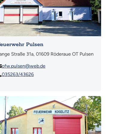
euerwehr Pulsen
ange Straße 31a, 01609 Röderaue OT Pulsen
ofw.pulsen@web.de
035263/43626
hr