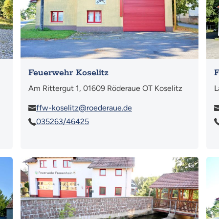
Feuerwehr Koselitz
F
Am Rittergut 1, 01609 Röderaue OT Koselitz
L
ffw-koselitz@roederaue.de
035263/46425
Mehr
Me