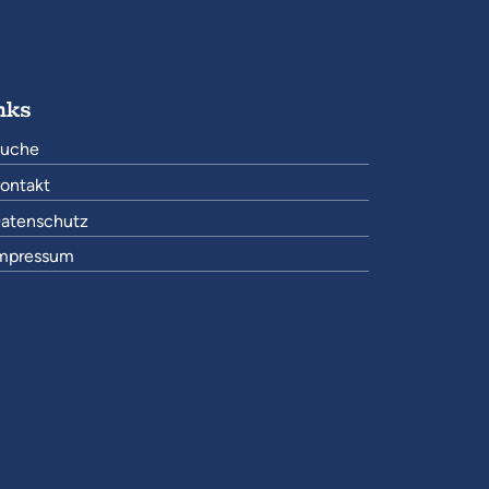
nks
uche
ontakt
atenschutz
mpressum