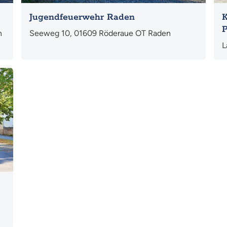
Jugendfeuerwehr Raden
K
P
n
Seeweg 10, 01609 Röderaue OT Raden
L