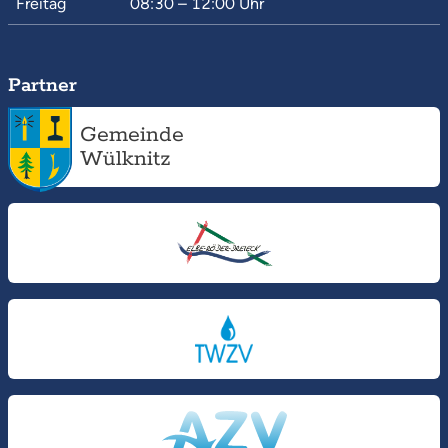
Freitag
08:30 – 12:00
Uhr
Partner
Gemeinde
Wülknitz